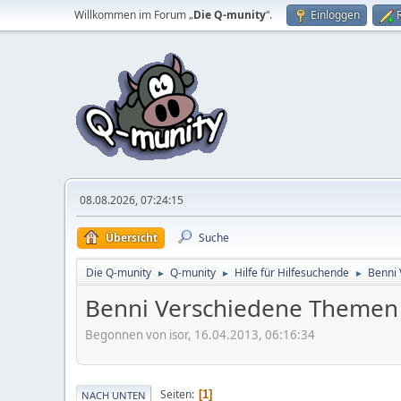
Willkommen im Forum „
Die Q-munity
“.
Einloggen
08.08.2026, 07:24:15
Übersicht
Suche
Die Q-munity
Q-munity
Hilfe für Hilfesuchende
Benni 
►
►
►
Benni Verschiedene Themen 
Begonnen von isor, 16.04.2013, 06:16:34
Seiten
1
NACH UNTEN