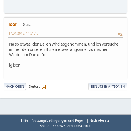
isor
Gast
17.04.2013, 14:31:46
#2
Na so etwas, der Ballen wird abgenommen, und ich versuche
immer den unteren Bullen etwas langsamer zu machen
Wiederum Danke Io
lg isor
Seiten
1
NACH OBEN
BENUTZER-AKTIONEN
|
|
Hilfe
Nutzungsbedingungen und Regeln
Nach oben ▲
,
SMF 2.1.6 © 2025
Simple Machines