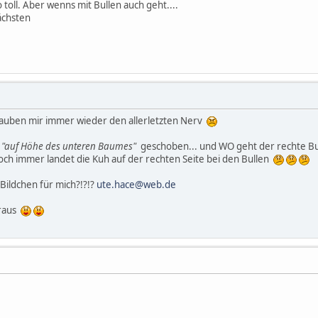
so toll. Aber wenns mit Bullen auch geht....
ächsten
rauben mir immer wieder den allerletzten Nerv
n
"auf Höhe des unteren Baumes"
geschoben... und WO geht der rechte B
och immer landet die Kuh auf der rechten Seite bei den Bullen
 Bildchen für mich?!?!?
ute.hace@web.de
raus