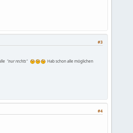
#3
ulle
"nur rechts"
Hab schon alle möglichen
#4