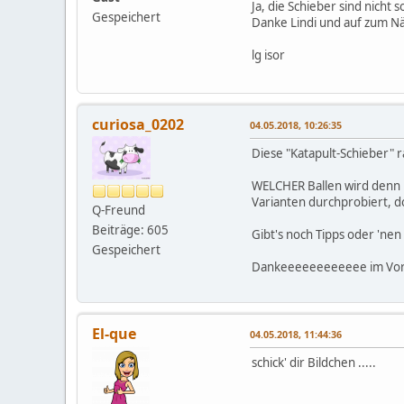
Ja, die Schieber sind nicht 
Gespeichert
Danke Lindi und auf zum N
lg isor
curiosa_0202
04.05.2018, 10:26:35
Diese "Katapult-Schieber" 
WELCHER Ballen wird den
Varianten durchprobiert, d
Q-Freund
Beiträge: 605
Gibt's noch Tipps oder 'nen
Gespeichert
Dankeeeeeeeeeeee im Vo
El-que
04.05.2018, 11:44:36
schick' dir Bildchen .....