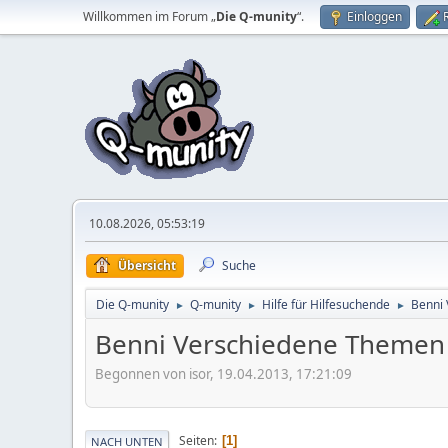
Willkommen im Forum „
Die Q-munity
“.
Einloggen
10.08.2026, 05:53:19
Übersicht
Suche
Die Q-munity
Q-munity
Hilfe für Hilfesuchende
Benni 
►
►
►
Benni Verschiedene Themen 
Begonnen von isor, 19.04.2013, 17:21:09
Seiten
1
NACH UNTEN