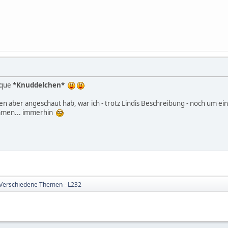
l-que
*Knuddelchen*
en aber angeschaut hab, war ich - trotz Lindis Beschreibung - noch um e
ommen... immerhin
Verschiedene Themen - L232