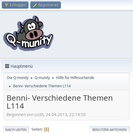
Einloggen
Registrieren
Hauptmenü
Die Q-munity
Q-munity
Hilfe für Hilfesuchende
►
►
Benni- Verschiedene Themen L114
►
Benni- Verschiedene Themen
L114
Begonnen von cccth, 24.04.2013, 22:19:50
Seiten
1
NACH UNTEN
BENUTZER-AKTIONEN