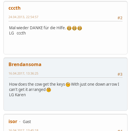
cccth
24.04.2013, 22:54:57
#2
Mal wieder DANKE für die Hilfe.
LG cccth
Brendansoma
16.04.2017, 13:36:25
#3
How does the cow get the keys
With just one down arrow I
can't get it arranged
LG Karen
isor
Gast
16.04.2017, 13:45:18