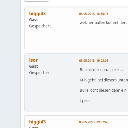
biggi43
03.05.2013, 18:56:15
Gast
welcher ballen kommt denn i
Gespeichert
isor
03.05.2013, 19:03:05
Gast
Bei mir der ganz Linke ...
Gespeichert
Kuh geht bei diesem unten h
Bulle locht diesen dann ein
lg isor
biggi43
03.05.2013, 19:07:46
Gast