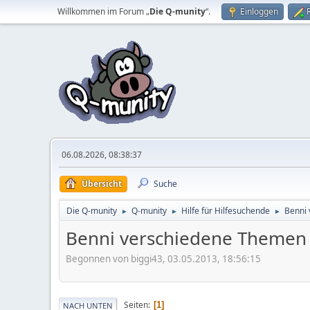
Willkommen im Forum „
Die Q-munity
“.
Einloggen
06.08.2026, 08:38:37
Übersicht
Suche
Die Q-munity
Q-munity
Hilfe für Hilfesuchende
Benni 
►
►
►
Benni verschiedene Themen 
Begonnen von biggi43, 03.05.2013, 18:56:15
Seiten
1
NACH UNTEN