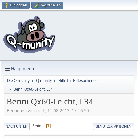
Einloggen
Registrieren
Hauptmenü
Die Q-munity
Q-munity
Hilfe für Hilfesuchende
►
►
Benni Qx60-Leicht, L34
►
Benni Qx60-Leicht, L34
Begonnen von cccth, 11.08.2013, 17:16:50
Seiten
1
NACH UNTEN
BENUTZER-AKTIONEN