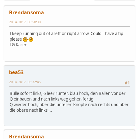
Brendansoma
20.04.2017, 00:50:30
I keep running out of a left or right arrow. Could I have a tip
please
LG Karen
bea53
20.04.2017, 06:32:45
#1
Bulle sofort links, 6 leer runter, blau hoch, den Ballen vor der
Q einbauen und nach links weg gehen fertig.
Q wieder hoch, über die unteren Knöpfe nach rechts und über
die obere nach links ...
Brendansoma