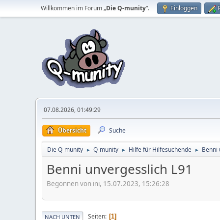
Willkommen im Forum „
Die Q-munity
“.
Einloggen
07.08.2026, 01:49:29
Übersicht
Suche
Die Q-munity
Q-munity
Hilfe für Hilfesuchende
Benni 
►
►
►
Benni unvergesslich L91
Begonnen von ini, 15.07.2023, 15:26:28
Seiten
1
NACH UNTEN