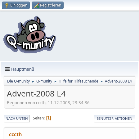
Einloggen
Registrieren
Hauptmenü
Die Q-munity
Q-munity
Hilfe für Hilfesuchende
Advent-2008 L4
►
►
►
Advent-2008 L4
Begonnen von cccth, 11.12.2008, 23:34:36
Seiten
1
NACH UNTEN
BENUTZER-AKTIONEN
cccth