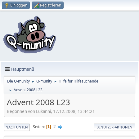
Einloggen
Registrieren
Hauptmenü
Die Q-munity
Q-munity
Hilfe für Hilfesuchende
►
►
Advent 2008 L23
►
Advent 2008 L23
Begonnen von Lukanni, 17.12.2008, 13:44:21
2
Seiten
1
NACH UNTEN
BENUTZER-AKTIONEN