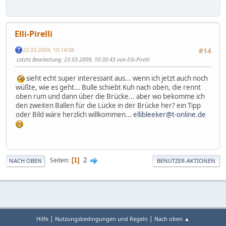
Elli-Pirelli
23.03.2009, 10:14:08
#14
Letzte Bearbeitung
: 23.03.2009, 10:30:43 von Elli-Pirelli
sieht echt super interessant aus... wenn ich jetzt auch noch
wüßte, wie es geht... Bulle schiebt Kuh nach oben, die rennt
oben rum und dann über die Brücke... aber wo bekomme ich
den zweiten Ballen für die Lücke in der Brücke her? ein Tipp
oder Bild wäre herzlich willkommen...
ellibleeker@t-online.de
2
Seiten
1
NACH OBEN
BENUTZER-AKTIONEN
|
|
Hilfe
Nutzungsbedingungen und Regeln
Nach oben ▲