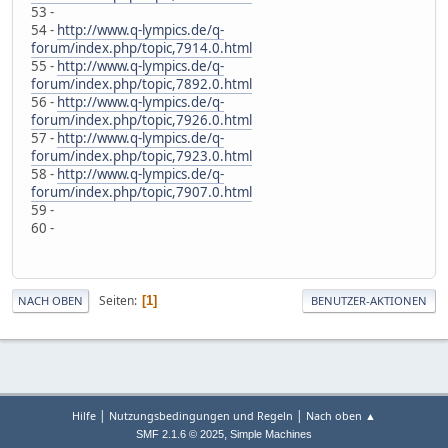
53 -
54 -
http://www.q-lympics.de/q-
forum/index.php/topic,7914.0.html
55 -
http://www.q-lympics.de/q-
forum/index.php/topic,7892.0.html
56 -
http://www.q-lympics.de/q-
forum/index.php/topic,7926.0.html
57 -
http://www.q-lympics.de/q-
forum/index.php/topic,7923.0.html
58 -
http://www.q-lympics.de/q-
forum/index.php/topic,7907.0.html
59 -
60 -
Seiten
1
NACH OBEN
BENUTZER-AKTIONEN
|
|
Hilfe
Nutzungsbedingungen und Regeln
Nach oben ▲
,
SMF 2.1.6 © 2025
Simple Machines