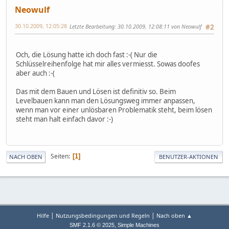
Neowulf
30.10.2009, 12:05:28
Letzte Bearbeitung
: 30.10.2009, 12:08:11 von Neowulf
#2
Och, die Lösung hatte ich doch fast :-( Nur die
Schlüsselreihenfolge hat mir alles vermiesst. Sowas doofes
aber auch :-(
Das mit dem Bauen und Lösen ist definitiv so. Beim
Levelbauen kann man den Lösungsweg immer anpassen,
wenn man vor einer unlösbaren Problematik steht, beim lösen
steht man halt einfach davor :-)
Seiten
1
NACH OBEN
BENUTZER-AKTIONEN
|
|
Hilfe
Nutzungsbedingungen und Regeln
Nach oben ▲
,
SMF 2.1.6 © 2025
Simple Machines