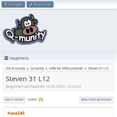
Einloggen
Registrieren
Hauptmenü
Die Q-munity
Q-munity
Hilfe für Hilfesuchende
Steven 31 L12
►
►
►
Steven 31 L12
Begonnen von hase246, 16.06.2023, 14:24:22
Seiten
1
NACH UNTEN
BENUTZER-AKTIONEN
hase246