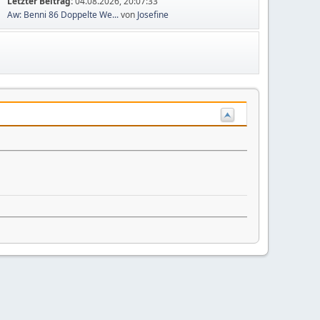
Letzter Beitrag:
04.08.2026, 20:07:33
Aw: Benni 86 Doppelte We...
von
Josefine