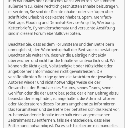
internationales oder deutsches Recht verletzen. Sie stimmen
außerdem zu, keine rechtlich geschützten Inhalte beizutragen,
es sei denn, Sie sind der Rechteinhaber oder verfügen über
schriftliche Erlaubnis des Rechteinhabers. Spam, Mehrfach-
Beiträge, Flooding und Denial-of-Service-Angriffe, Werbung,
Kettenbriefe, Pyramidenschemata und versuchte Anstiftung
sind in diesem Forum ebenfalls verboten.
Beachten Sie, dass es dem Forumsteam und den Betreibern
unmöglich ist, den Wahrheitsgehalt der Beiträge zu bestätigen.
Beachten Sie weiterhin, dass wir die Beiträge nicht aktiv
überwachen und nicht für die Inhalte verantwortlich sind. Wir
können die Richtigkeit, Vollständigkeit oder Nützlichkeit der
angebotenen Informationen nicht gewährleisten. Die
veröffentlichten Beiträge geben die Ansichten der jeweiligen
Autoren wieder und nicht notwendigerweise die der
Gesamtheit der Benutzer des Forums, seines Teams, seiner
Gehilfen oder die der Betreiber. Jeder, der einen Beitrag als zu
beanstanden empfindet, ist angehalten, die Administratoren
oder Moderatoren dieses Forums umgehend zu informieren.
Das Forumsteam und die Betreiber behalten sich das Recht vor,
zu beanstandende Inhalte innerhalb eines angemessenen
Zeitrahmens zu entfernen, falls sie entscheiden, dass eine
Entfernung notwendig ist. Da es sich hierbei um ein manuelles