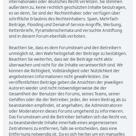
internationales oder deutsches Recht verletzen. Sie stimmen
außerdem zu, keine rechtlich geschützten Inhalte beizutragen,
es sei denn, Sie sind der Rechteinhaber oder verfügen über
schriftliche Erlaubnis des Rechteinhabers. Spam, Mehrfach-
Beiträge, Flooding und Denial-of-Service-Angriffe, Werbung,
Kettenbriefe, Pyramidenschemata und versuchte Anstiftung
sind in diesem Forum ebenfalls verboten.
Beachten Sie, dass es dem Forumsteam und den Betreibern
unmöglich ist, den Wahrheitsgehalt der Beiträge zu bestätigen.
Beachten Sie weiterhin, dass wir die Beiträge nicht aktiv
überwachen und nicht für die Inhalte verantwortlich sind. Wir
können die Richtigkeit, Vollständigkeit oder Nützlichkeit der
angebotenen Informationen nicht gewährleisten. Die
veröffentlichten Beiträge geben die Ansichten der jeweiligen
Autoren wieder und nicht notwendigerweise die der
Gesamtheit der Benutzer des Forums, seines Teams, seiner
Gehilfen oder die der Betreiber. Jeder, der einen Beitrag als zu
beanstanden empfindet, ist angehalten, die Administratoren
oder Moderatoren dieses Forums umgehend zu informieren.
Das Forumsteam und die Betreiber behalten sich das Recht vor,
zu beanstandende Inhalte innerhalb eines angemessenen
Zeitrahmens zu entfernen, falls sie entscheiden, dass eine
Entfernung notwendig ist. Da es sich hierbei um ein manuelles