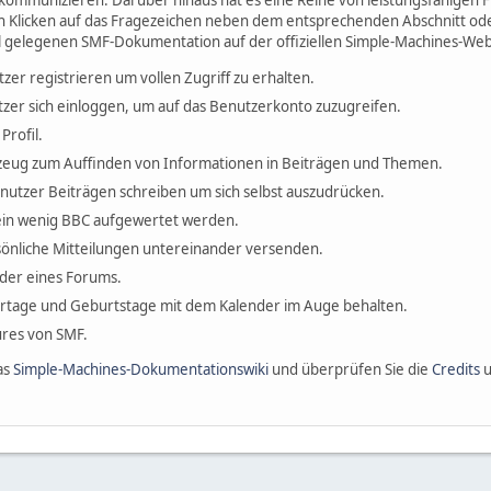
kommunizieren. Darüber hinaus hat es eine Reihe von leistungsfähigen
h Klicken auf das Fragezeichen neben dem entsprechenden Abschnitt oder
l gelegenen SMF-Dokumentation auf der offiziellen Simple-Machines-Web
tzer registrieren um vollen Zugriff zu erhalten.
zer sich einloggen, um auf das Benutzerkonto zuzugreifen.
Profil.
erkzeug zum Auffinden von Informationen in Beiträgen und Themen.
enutzer Beiträgen schreiben um sich selbst auszudrücken.
ein wenig BBC aufgewertet werden.
önliche Mitteilungen untereinander versenden.
ieder eines Forums.
ertage und Geburtstage mit dem Kalender im Auge behalten.
tures von SMF.
as
Simple-Machines-Dokumentationswiki
und überprüfen Sie die
Credits
u