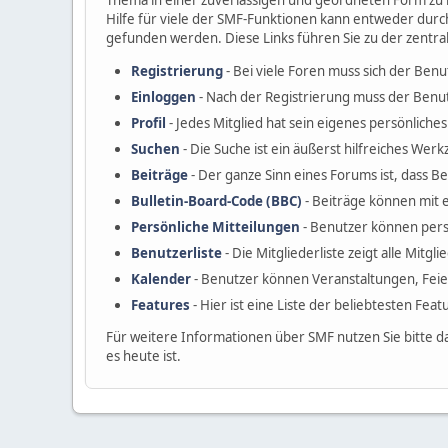
Thema in einer zuverlässigen und geordneten Form zu 
Hilfe für viele der SMF-Funktionen kann entweder durc
gefunden werden. Diese Links führen Sie zu der zentra
Registrierung
- Bei viele Foren muss sich der Benu
Einloggen
- Nach der Registrierung muss der Benut
Profil
- Jedes Mitglied hat sein eigenes persönliches 
Suchen
- Die Suche ist ein äußerst hilfreiches W
Beiträge
- Der ganze Sinn eines Forums ist, dass B
Bulletin-Board-Code (BBC)
- Beiträge können mit 
Persönliche Mitteilungen
- Benutzer können pers
Benutzerliste
- Die Mitgliederliste zeigt alle Mitgl
Kalender
- Benutzer können Veranstaltungen, Fei
Features
- Hier ist eine Liste der beliebtesten Fea
Für weitere Informationen über SMF nutzen Sie bitte d
es heute ist.