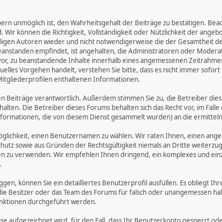
 unmöglich ist, den Wahrheitsgehalt der Beiträge zu bestätigen. Beachte
d. Wir können die Richtigkeit, Vollständigkeit oder Nützlichkeit der ange
eiligen Autoren wieder und nicht notwendigerweise die der Gesamtheit d
zu beanstanden empfindet, ist angehalten, die Administratoren oder Mod
or, zu beanstandende Inhalte innerhalb eines angemessenen Zeitrahmens 
uelles Vorgehen handelt, verstehen Sie bitte, dass es nicht immer sofort 
Mitgliederprofilen enthaltenen Informationen.
benen Beiträge verantwortlich. Außerdem stimmen Sie zu, die Betreiber 
halten. Die Betreiber dieses Forums behalten sich das Recht vor, im Falle
nformationen, die von diesem Dienst gesammelt wurden) an die ermitt
öglichkeit, einen Benutzernamen zu wählen. Wir raten Ihnen, einen an
hutz sowie aus Gründen der Rechtsgültigkeit niemals an Dritte weiterz
 zu verwenden. Wir empfehlen Ihnen dringend, ein komplexes und einzi
.
ggen, können Sie ein detailliertes Benutzerprofil ausfüllen. Es obliegt
 die Besitzer oder das Team des Forums für falsch oder unangemessen h
nktionen durchgeführt werden.
sse aufgezeichnet wird, für den Fall, dass Ihr Benutzerkonto gesperrt o