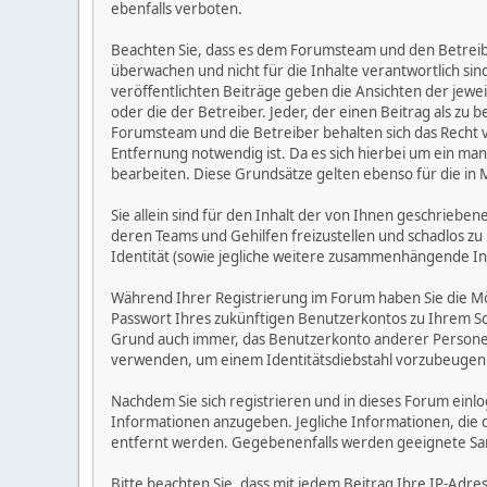
ebenfalls verboten.
Beachten Sie, dass es dem Forumsteam und den Betreibern
überwachen und nicht für die Inhalte verantwortlich sin
veröffentlichten Beiträge geben die Ansichten der jew
oder die der Betreiber. Jeder, der einen Beitrag als 
Forumsteam und die Betreiber behalten sich das Recht v
Entfernung notwendig ist. Da es sich hierbei um ein man
bearbeiten. Diese Grundsätze gelten ebenso für die in 
Sie allein sind für den Inhalt der von Ihnen geschrie
deren Teams und Gehilfen freizustellen und schadlos zu 
Identität (sowie jegliche weitere zusammenhängende I
Während Ihrer Registrierung im Forum haben Sie die M
Passwort Ihres zukünftigen Benutzerkontos zu Ihrem Sc
Grund auch immer, das Benutzerkonto anderer Personen
verwenden, um einem Identitätsdiebstahl vorzubeugen
Nachdem Sie sich registrieren und in dieses Forum einlo
Informationen anzugeben. Jegliche Informationen, die
entfernt werden. Gegebenenfalls werden geeignete Sa
Bitte beachten Sie, dass mit jedem Beitrag Ihre IP-Adre