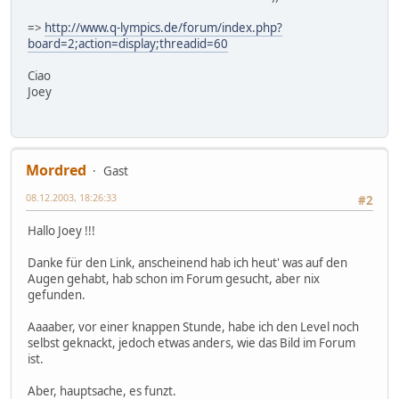
=>
http://www.q-lympics.de/forum/index.php?
board=2;action=display;threadid=60
Ciao
Joey
Mordred
Gast
08.12.2003, 18:26:33
#2
Hallo Joey !!!
Danke für den Link, anscheinend hab ich heut' was auf den
Augen gehabt, hab schon im Forum gesucht, aber nix
gefunden.
Aaaaber, vor einer knappen Stunde, habe ich den Level noch
selbst geknackt, jedoch etwas anders, wie das Bild im Forum
ist.
Aber, hauptsache, es funzt.