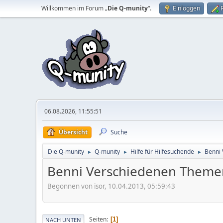
Willkommen im Forum „
Die Q-munity
“.
Einloggen
06.08.2026, 11:55:51
Übersicht
Suche
Die Q-munity
Q-munity
Hilfe für Hilfesuchende
Benni
►
►
►
Benni Verschiedenen Theme
Begonnen von isor, 10.04.2013, 05:59:43
Seiten
1
NACH UNTEN