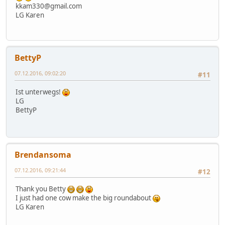
kkam330@gmail.com
LG Karen
BettyP
07.12.2016, 09:02:20
#11
Ist unterwegs!
LG
BettyP
Brendansoma
07.12.2016, 09:21:44
#12
Thank you Betty
I just had one cow make the big roundabout
LG Karen