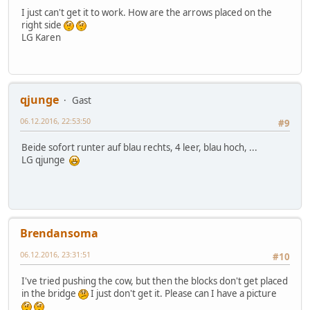
I just can't get it to work. How are the arrows placed on the
right side
LG Karen
qjunge
Gast
06.12.2016, 22:53:50
#9
Beide sofort runter auf blau rechts, 4 leer, blau hoch, ...
LG qjunge
Brendansoma
06.12.2016, 23:31:51
#10
I've tried pushing the cow, but then the blocks don't get placed
in the bridge
I just don't get it. Please can I have a picture