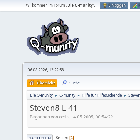
Willkommen im Forum „
Die Q-munity
“.
Einloggen
06.08.2026, 13:22:58
Übersicht
Suche
Die Q-munity
Q-munity
Hilfe für Hilfesuchende
Steven
►
►
►
Steven8 L 41
Begonnen von cccth, 14.05.2005, 00:54:22
Seiten
1
NACH UNTEN