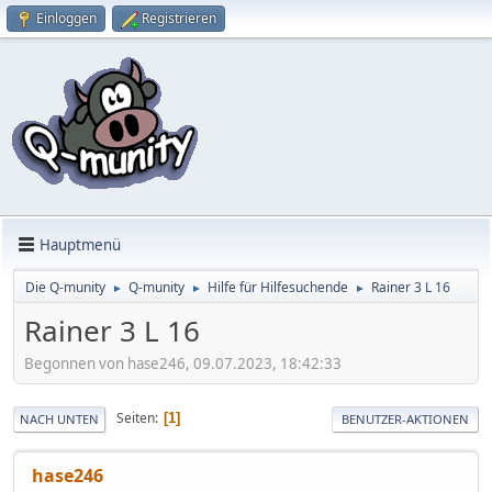
Einloggen
Registrieren
Hauptmenü
Die Q-munity
Q-munity
Hilfe für Hilfesuchende
Rainer 3 L 16
►
►
►
Rainer 3 L 16
Begonnen von hase246, 09.07.2023, 18:42:33
Seiten
1
NACH UNTEN
BENUTZER-AKTIONEN
hase246