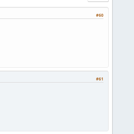
#60
#61