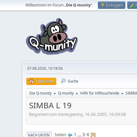
Willkommen im Forum „
Die Q-munity
“.
Einloggen
07.08.2026, 10:18:56
Übersicht
Suche
Die Q-munity
Q-munity
Hilfe für Hilfesuchende
SIMBA
►
►
►
SIMBA L 19
Begonnen von moneypenny, 16.06.2005, 16:09:08
1
...
3
4
Seiten
5
NACH UNTEN