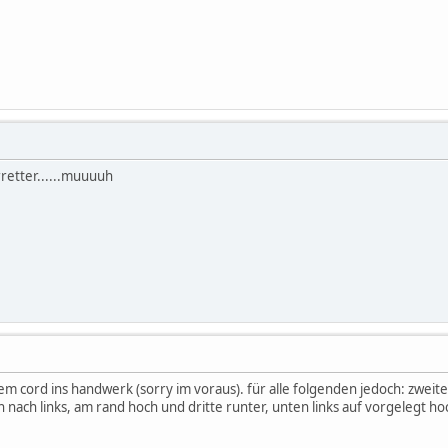
retter......muuuuh
 dem cord ins handwerk (sorry im voraus). für alle folgenden jedoch: zweit
 nach links, am rand hoch und dritte runter, unten links auf vorgelegt hoc