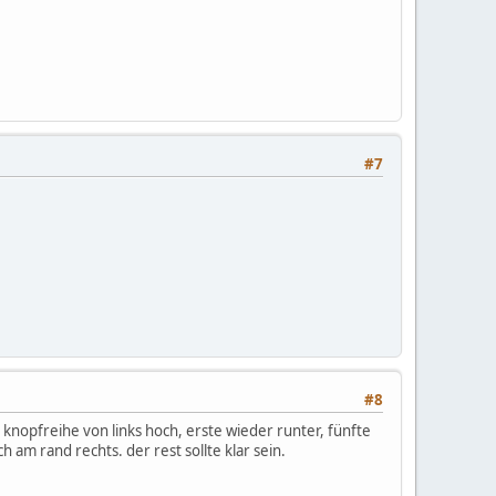
#7
#8
e knopfreihe von links hoch, erste wieder runter, fünfte
h am rand rechts. der rest sollte klar sein.