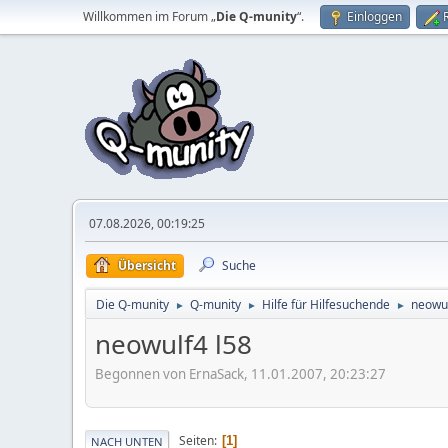
Willkommen im Forum „
Die Q-munity
“.
Einloggen
07.08.2026, 00:19:25
Übersicht
Suche
Die Q-munity
Q-munity
Hilfe für Hilfesuchende
neowul
►
►
►
neowulf4 l58
Begonnen von ErnaSack, 11.01.2007, 20:23:27
Seiten
1
NACH UNTEN