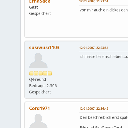
ErnaSack
12.01.2007, 11:23:51
Gast
von mir auch ein dickes da
Gespeichert
susiwusi1103
12.01.2007, 22:23:34
ich hasse ballenschieben..
Q-Freund
Beiträge: 2.306
Gespeichert
Cord1971
12.01.2007, 22:36:42
Den beschreib ich erst späte
Bild und Gruß vom Cord.