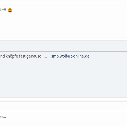
nke!!
.und knöpfe fast genauso.....
smb.wolf@t-online.de
r...