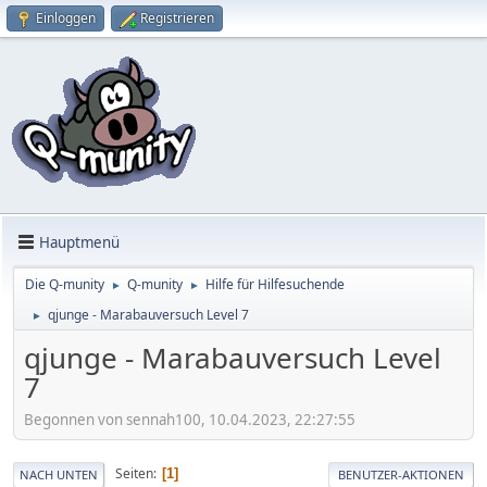
Einloggen
Registrieren
Hauptmenü
Die Q-munity
Q-munity
Hilfe für Hilfesuchende
►
►
qjunge - Marabauversuch Level 7
►
qjunge - Marabauversuch Level
7
Begonnen von sennah100, 10.04.2023, 22:27:55
Seiten
1
NACH UNTEN
BENUTZER-AKTIONEN