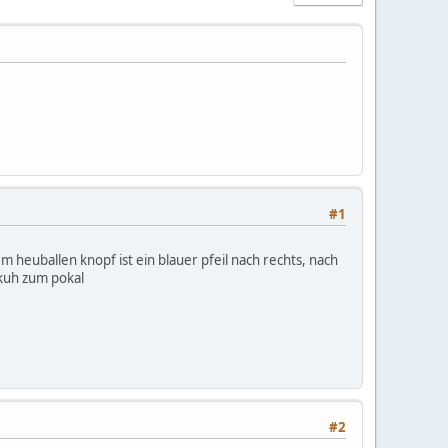
#1
dem heuballen knopf ist ein blauer pfeil nach rechts, nach
 kuh zum pokal
#2