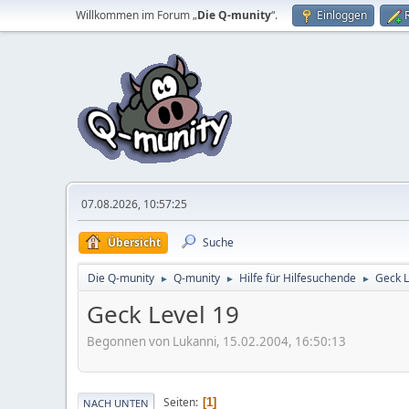
Willkommen im Forum „
Die Q-munity
“.
Einloggen
07.08.2026, 10:57:25
Übersicht
Suche
Die Q-munity
Q-munity
Hilfe für Hilfesuchende
Geck L
►
►
►
Geck Level 19
Begonnen von Lukanni, 15.02.2004, 16:50:13
Seiten
1
NACH UNTEN