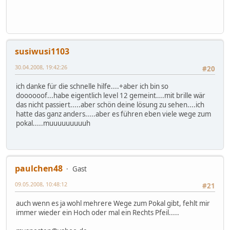
susiwusi1103
30.04.2008, 19:42:26
#20
ich danke für die schnelle hilfe....+aber ich bin so
doooooof...habe eigentlich level 12 gemeint....mit brille wär
das nicht passiert.....aber schön deine lösung zu sehen....ich
hatte das ganz anders.....aber es führen eben viele wege zum
pokal.....muuuuuuuuuh
paulchen48
Gast
09.05.2008, 10:48:12
#21
auch wenn es ja wohl mehrere Wege zum Pokal gibt, fehlt mir
immer wieder ein Hoch oder mal ein Rechts Pfeil.....