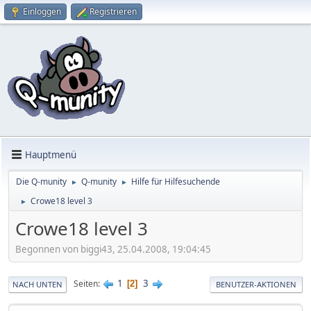
Einloggen
Registrieren
Hauptmenü
Die Q-munity
Q-munity
Hilfe für Hilfesuchende
►
►
Crowe18 level 3
►
Crowe18 level 3
Begonnen von biggi43, 25.04.2008, 19:04:45
1
3
Seiten
2
NACH UNTEN
BENUTZER-AKTIONEN