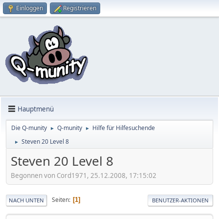
Einloggen
Registrieren
Hauptmenü
Die Q-munity
Q-munity
Hilfe für Hilfesuchende
►
►
Steven 20 Level 8
►
Steven 20 Level 8
Begonnen von Cord1971, 25.12.2008, 17:15:02
Seiten
1
NACH UNTEN
BENUTZER-AKTIONEN