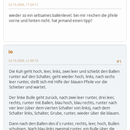
23.10.2009, 17:54:17
wieder so ein seltsames ballenlevel. bei mir reichen die pfeile
vorne und hinten nicht. hat jemand einen tipp?
io
23.10.2009, 21:00:10
#1
Die Kuh geht hoch, leer, links, zwei leer und schiebt den Ballen
runter auf den Schalter, geht wieder hoch, links, nach sechs
leer runter, stellt sich mit Hilfe der blauen Pfeile vor die
Schieber und wartet.
Der linke Bulle geht zurück, nach zwei leer runter, drei leer,
rechts, runter mit Ballen, blau hoch, blau rechts, runter nach
vier leer (über dem vierten Schalter von links), nach dem
Schalter links, Schalter, Grube, runter, wieder über die blauen.
Dann nach den Ballen des d´s runter, rechts, leer, hoch, Bullen
schubsen. Nach blau links zweimal runter, ein Bulle über die