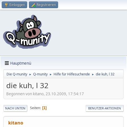
Einloggen
Registrieren
Hauptmenü
Die Q-munity
Q-munity
Hilfe für Hilfesuchende
die kuh, l 32
►
►
►
die kuh, l 32
Begonnen von kitano, 23.10.2009, 17:54:17
Seiten
1
NACH UNTEN
BENUTZER-AKTIONEN
kitano