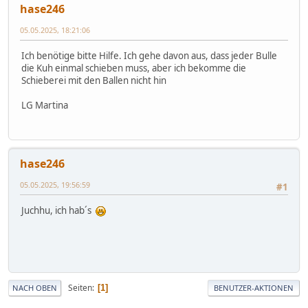
hase246
05.05.2025, 18:21:06
Ich benötige bitte Hilfe. Ich gehe davon aus, dass jeder Bulle
die Kuh einmal schieben muss, aber ich bekomme die
Schieberei mit den Ballen nicht hin
LG Martina
hase246
05.05.2025, 19:56:59
#1
Juchhu, ich hab´s
Seiten
1
NACH OBEN
BENUTZER-AKTIONEN