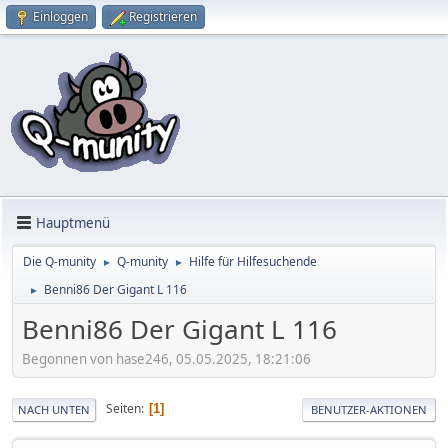
Einloggen
Registrieren
Hauptmenü
Die Q-munity
Q-munity
Hilfe für Hilfesuchende
►
►
Benni86 Der Gigant L 116
►
Benni86 Der Gigant L 116
Begonnen von hase246, 05.05.2025, 18:21:06
Seiten
1
NACH UNTEN
BENUTZER-AKTIONEN