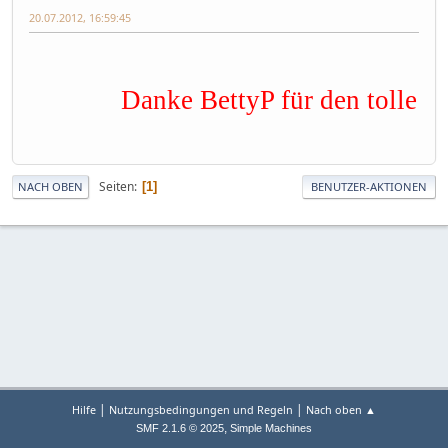
20.07.2012, 16:59:45
Danke BettyP für den tollen M
Seiten
1
NACH OBEN
BENUTZER-AKTIONEN
|
|
Hilfe
Nutzungsbedingungen und Regeln
Nach oben ▲
,
SMF 2.1.6 © 2025
Simple Machines