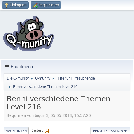
Einloggen
Registrieren
Hauptmenü
Die Q-munity
Q-munity
Hilfe für Hilfesuchende
►
►
Benni verschiedene Themen Level 216
►
Benni verschiedene Themen
Level 216
Begonnen von biggi43, 05.05.2013, 16:57:20
Seiten
1
NACH UNTEN
BENUTZER-AKTIONEN