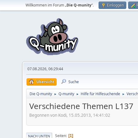
Willkommen im Forum „
Die Q-munity
“.
Einloggen
07.08.2026, 06:29:44
Übersicht
Suche
Die Q-munity
Q-munity
Hilfe für Hilfesuchende
Versc
►
►
►
Verschiedene Themen L137
Begonnen von Kodi, 15.05.2013, 14:41:02
Seiten
1
NACH UNTEN