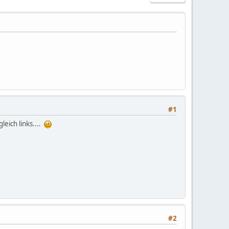
#1
leich links....
#2