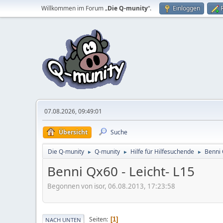
Willkommen im Forum „
Die Q-munity
“.
Einloggen
07.08.2026, 09:49:01
Übersicht
Suche
Die Q-munity
Q-munity
Hilfe für Hilfesuchende
Benni 
►
►
►
Benni Qx60 - Leicht- L15
Begonnen von isor, 06.08.2013, 17:23:58
Seiten
1
NACH UNTEN