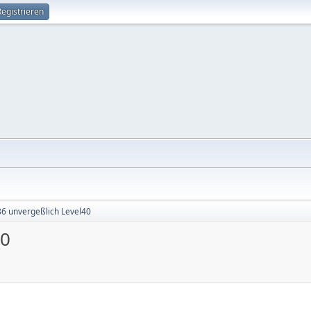
Registrieren
6 unvergeßlich Level40
40