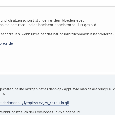
 und ich sitzen schon 3 stunden an dem bloeden level.
an meinem mac, und er in seinem, an seinem pc - lustiges bild.
sehr freuen, wenn uns einer das lösungsbild zukommen lassen wuerde - 
lace.de
gekostet, heute morgen hat es dann geklappt. Wie man da allerdings 10 ode
ink:
.de/images/Q-lympics/Lev_25_cpitbullln.gif
zeichnung ist auch der Levelcode für 26 eingebaut!