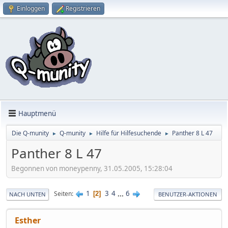
Einloggen
Registrieren
Hauptmenü
Die Q-munity
Q-munity
Hilfe für Hilfesuchende
Panther 8 L 47
►
►
►
Panther 8 L 47
Begonnen von moneypenny, 31.05.2005, 15:28:04
1
3
4
...
6
Seiten
2
NACH UNTEN
BENUTZER-AKTIONEN
Esther