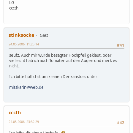
LG
cccth
stinksocke
Gast
24.05.2006, 11:25:14
#41
seufz. Auch mir wurde besagter Hochpfeil geklaut. oder
vielleicht hab ich auch Tomaten auf den Augen und merk es
nicht...
Ich bitte höflichst um kleinen Denkanstoss unter:
misskarin@web.de
cccth
24.05.2006, 23:32:29
#42
Ich leihe dir einen Hochpfeil