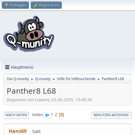
Einloggen
Registrieren
Hauptmenü
Die Q-munity
Q-munity
Hilfe für Hilfesuchende
Panther8 L68
►
►
►
Panther8 L68
Begonnen von Lukanni, 03.06.2005, 19:40:36
1
2
Seiten
3
NACH UNTEN
BENUTZER-AKTIONEN
Hans69
Gast