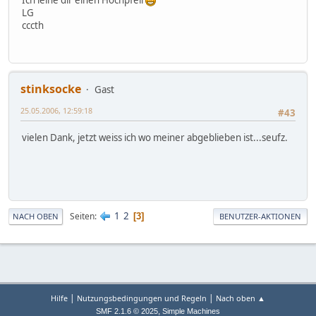
LG
cccth
stinksocke
Gast
25.05.2006, 12:59:18
#43
vielen Dank, jetzt weiss ich wo meiner abgeblieben ist...seufz.
1
2
Seiten
3
NACH OBEN
BENUTZER-AKTIONEN
|
|
Hilfe
Nutzungsbedingungen und Regeln
Nach oben ▲
,
SMF 2.1.6 © 2025
Simple Machines