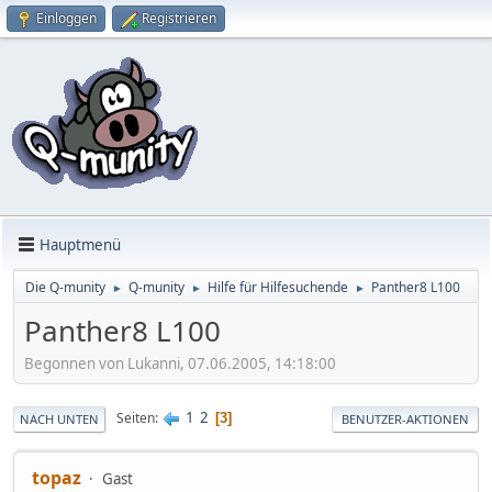
Einloggen
Registrieren
Hauptmenü
Die Q-munity
Q-munity
Hilfe für Hilfesuchende
Panther8 L100
►
►
►
Panther8 L100
Begonnen von Lukanni, 07.06.2005, 14:18:00
1
2
Seiten
3
NACH UNTEN
BENUTZER-AKTIONEN
topaz
Gast