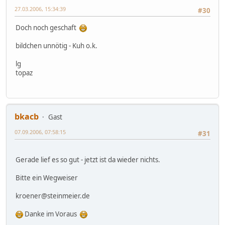
27.03.2006, 15:34:39
#30
Doch noch geschaft
bildchen unnötig - Kuh o.k.
lg
topaz
bkacb
Gast
07.09.2006, 07:58:15
#31
Gerade lief es so gut - jetzt ist da wieder nichts.
Bitte ein Wegweiser
kroener@steinmeier.de
Danke im Voraus