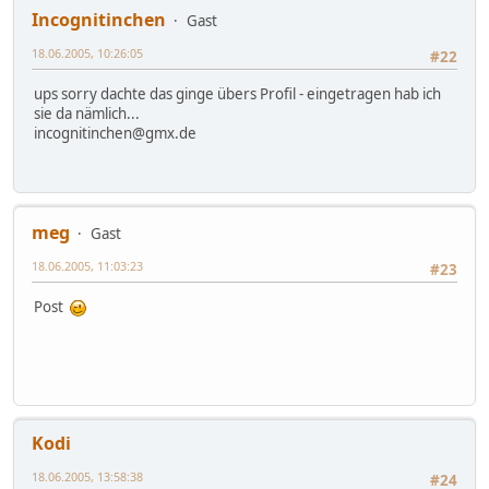
Incognitinchen
Gast
18.06.2005, 10:26:05
#22
ups sorry dachte das ginge übers Profil - eingetragen hab ich
sie da nämlich...
incognitinchen@gmx.de
meg
Gast
18.06.2005, 11:03:23
#23
Post
Kodi
18.06.2005, 13:58:38
#24