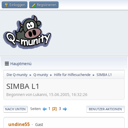
Einloggen
Registrieren
Hauptmenü
Die Q-munity
Q-munity
Hilfe für Hilfesuchende
SIMBA L1
►
►
►
SIMBA L1
Begonnen von Lukanni, 15.06.2005, 16:32:26
1
3
Seiten
2
NACH UNTEN
BENUTZER-AKTIONEN
undine55
Gast