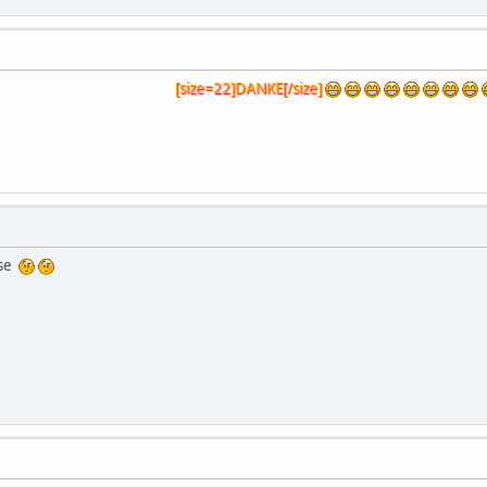
[size=22]DANKE[/size]
ase