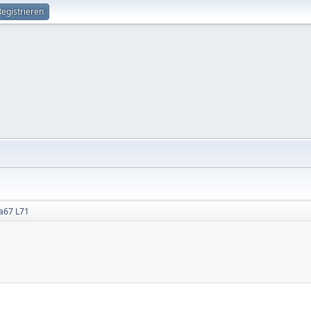
Registrieren
a67 L71