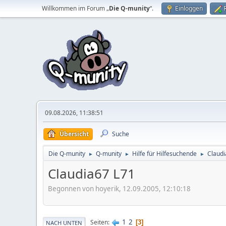
Willkommen im Forum „
Die Q-munity
“.
Einloggen
09.08.2026, 11:38:51
Übersicht
Suche
Die Q-munity
Q-munity
Hilfe für Hilfesuchende
Claudi
►
►
►
Claudia67 L71
Begonnen von hoyerik, 12.09.2005, 12:10:18
1
2
Seiten
3
NACH UNTEN