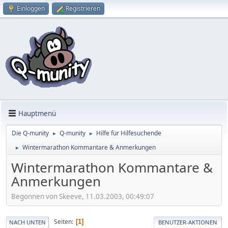
Einloggen
Registrieren
Hauptmenü
Die Q-munity
Q-munity
Hilfe für Hilfesuchende
►
►
Wintermarathon Kommantare & Anmerkungen
►
Wintermarathon Kommantare &
Anmerkungen
Begonnen von Skeeve, 11.03.2003, 00:49:07
Seiten
1
NACH UNTEN
BENUTZER-AKTIONEN