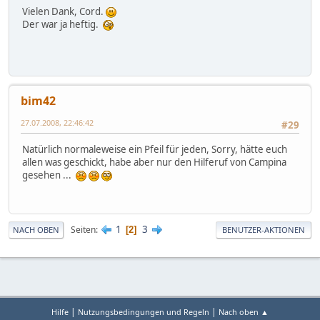
Vielen Dank, Cord.
Der war ja heftig.
bim42
27.07.2008, 22:46:42
#29
Natürlich normaleweise ein Pfeil für jeden, Sorry, hätte euch
allen was geschickt, habe aber nur den Hilferuf von Campina
gesehen ...
1
3
Seiten
2
NACH OBEN
BENUTZER-AKTIONEN
|
|
Hilfe
Nutzungsbedingungen und Regeln
Nach oben ▲