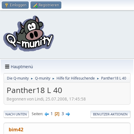
Einloggen
Registrieren
Hauptmenü
Die Q-munity
Q-munity
Hilfe für Hilfesuchende
Panther18 L 40
►
►
►
Panther18 L 40
Begonnen von Lindi, 25.07.2008, 17:45:58
1
3
Seiten
2
NACH UNTEN
BENUTZER-AKTIONEN
bim42