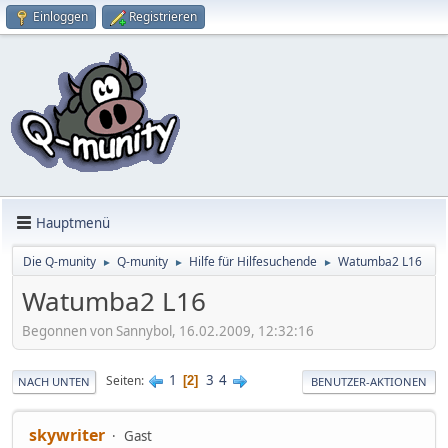
Einloggen
Registrieren
Hauptmenü
Die Q-munity
Q-munity
Hilfe für Hilfesuchende
Watumba2 L16
►
►
►
Watumba2 L16
Begonnen von Sannybol, 16.02.2009, 12:32:16
1
3
4
Seiten
2
NACH UNTEN
BENUTZER-AKTIONEN
skywriter
Gast