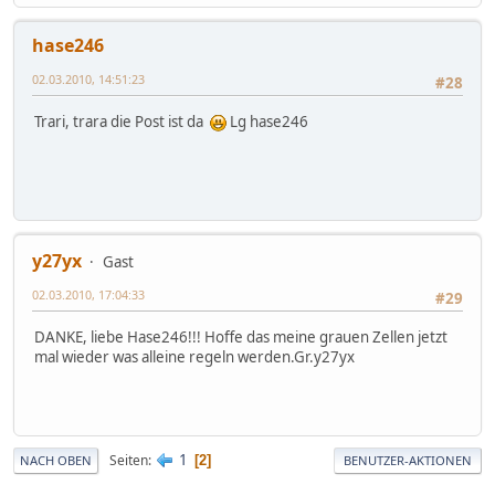
hase246
02.03.2010, 14:51:23
#28
Trari, trara die Post ist da
Lg hase246
y27yx
Gast
02.03.2010, 17:04:33
#29
DANKE, liebe Hase246!!! Hoffe das meine grauen Zellen jetzt
mal wieder was alleine regeln werden.Gr.y27yx
1
Seiten
2
NACH OBEN
BENUTZER-AKTIONEN