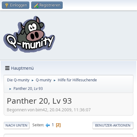
Einloggen
Registrieren
Hauptmenü
Die Q-munity
Q-munity
Hilfe für Hilfesuchende
►
►
Panther 20, Lv 93
►
Panther 20, Lv 93
Begonnen von bim42, 20.04.2009, 11:36:07
1
Seiten
2
NACH UNTEN
BENUTZER-AKTIONEN