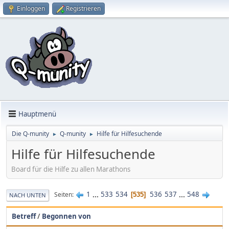
Einloggen
Registrieren
Hauptmenü
Die Q-munity
Q-munity
Hilfe für Hilfesuchende
►
►
Hilfe für Hilfesuchende
Board für die Hilfe zu allen Marathons
1
...
533
534
536
537
...
548
Seiten
535
NACH UNTEN
Betreff
/
Begonnen von