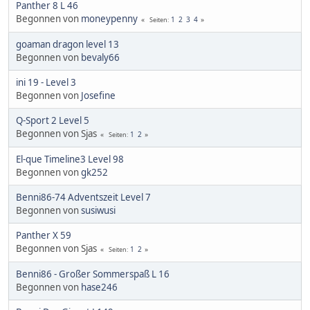
Panther 8 L 46
Begonnen von
moneypenny
1
2
3
4
Seiten
goaman dragon level 13
Begonnen von
bevaly66
ini 19 - Level 3
Begonnen von
Josefine
Q-Sport 2 Level 5
Begonnen von Sjas
1
2
Seiten
El-que Timeline3 Level 98
Begonnen von
gk252
Benni86-74 Adventszeit Level 7
Begonnen von
susiwusi
Panther X 59
Begonnen von Sjas
1
2
Seiten
Benni86 - Großer Sommerspaß L 16
Begonnen von
hase246