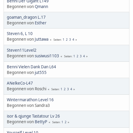
Benni Der Gigant L149
Begonnen von
Qmann
goaman_dragon L.17
Begonnen von
Esther
Steven 6, L 10
Begonnen von
Juttawa
1
2
3
4
Seiten
Steven11Level2
Begonnen von
susiwusi1103
1
2
3
4
Seiten
Benni Vielen Dank Dan L64
Begonnen von
jut555
ANelkeCo-L47
Begonnen von Roschi
1
2
3
4
Seiten
Wintermarathon Level 16
Begonnen von Sandra3
isor & qjunge Tastatour Lv 26
Begonnen von
BettyP
1
2
Seiten
Yourself Level 10