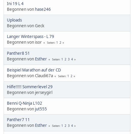
Ini 19 L 4
Begonnen von
hase246
Uploads
Begonnen von Geck
Langer Winterspass - L 79
Begonnen von isor
1
2
Seiten
Panther8 51
Begonnen von
Esther
1
2
3
4
Seiten
Beispiel Marathon auf der CD
Begonnen von Claudi67a
1
2
Seiten
Hilfe!!!!! Sommerlevel 29
Begonnen von jerseygirl
Benni Q-Ninja L102
Begonnen von
jut555
Panther7 11
Begonnen von
Esther
1
2
3
4
Seiten