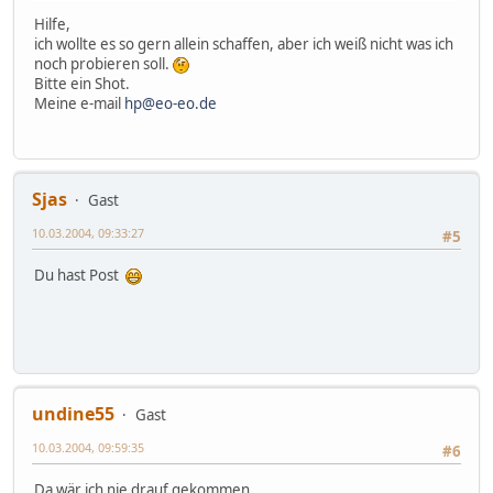
Hilfe,
ich wollte es so gern allein schaffen, aber ich weiß nicht was ich
noch probieren soll.
Bitte ein Shot.
Meine e-mail
hp@eo-eo.de
Sjas
Gast
10.03.2004, 09:33:27
#5
Du hast Post
undine55
Gast
10.03.2004, 09:59:35
#6
Da wär ich nie drauf gekommen.