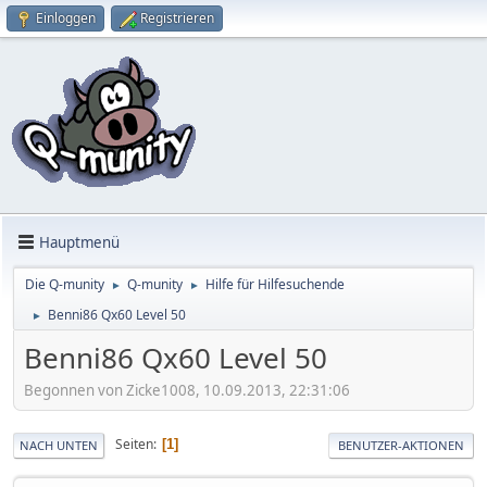
Einloggen
Registrieren
Hauptmenü
Die Q-munity
Q-munity
Hilfe für Hilfesuchende
►
►
Benni86 Qx60 Level 50
►
Benni86 Qx60 Level 50
Begonnen von Zicke1008, 10.09.2013, 22:31:06
Seiten
1
NACH UNTEN
BENUTZER-AKTIONEN