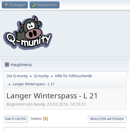
Einloggen
Registrieren
Hauptmenü
Die Q-munity
Q-munity
Hilfe für Hilfesuchende
►
►
Langer Winterspass - L 21
►
Langer Winterspass - L 21
Begonnen von bevaly, 23.02.2016, 14:33:31
Seiten
1
NACH UNTEN
BENUTZER-AKTIONEN